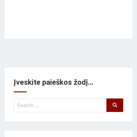
Įveskite paieškos žodį…
Search
Search
for: