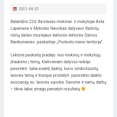
P
2021-04-23
O
Balandžio 22d. 8a klasės mokiniai ir mokytojai Asta
S
Lapėnienė ir Mykolas Navickas dalyvavo Radvilų
T
rūmų dailės muziejaus lektorės lektorės Daivos
E
Banikonienės paskaitoje „Protesto meno teritorija“.
D
O
Lektorė paskaitą pradėjo nuo mokinių ir mokytojų
N
įtraukimo į temą, Kiekvienam dalyviui reikėjo
pasirinkti šalia esantį daiktą kuris simbolizuotų
laisvės temą ir trumpai pristatyti pasirinkto daikto
asociaciją su laisvės sąvoka. Gavome ir namų darbų
– tikrai labai smagu pamatyti rezultatą