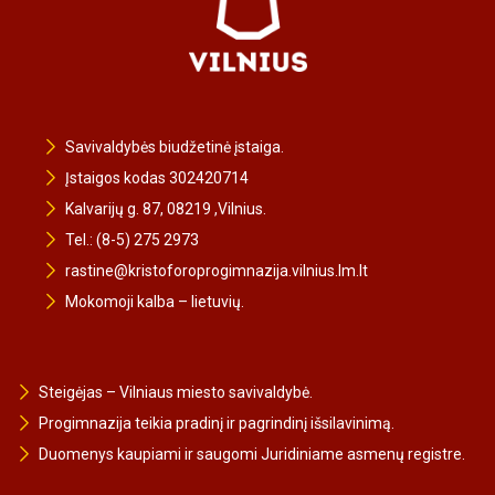
Savivaldybės biudžetinė įstaiga.
Įstaigos kodas 302420714
Kalvarijų g. 87, 08219 ,Vilnius.
Tel.: (8-5) 275 2973
rastine@kristoforoprogimnazija.vilnius.lm.lt
Mokomoji kalba – lietuvių.
Steigėjas – Vilniaus miesto savivaldybė.
Progimnazija teikia pradinį ir pagrindinį išsilavinimą.
Duomenys kaupiami ir saugomi Juridiniame asmenų registre.