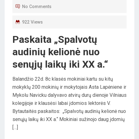
T
No Comments
E
D
922 Views
O
Paskaita „Spalvotų
N
audinių kelionė nuo
senųjų laikų iki XX a.“
Balandžio 22d. 8c klasės mokiniai kartu su kitų
mokyklų 200 mokinių ir mokytojais Asta Lapėniene ir
Mykolu Navicku dalyvavo atvirų durų dienoje Vilniaus
kolegijoje ir klausėsi labai įdomios lektorės V.
Bytautaitės paskaitos: „Spalvotų audinių kelionė nuo
senųjų laikų iki XX a.“ Mokiniai sužinojo daug įdomių
[…]