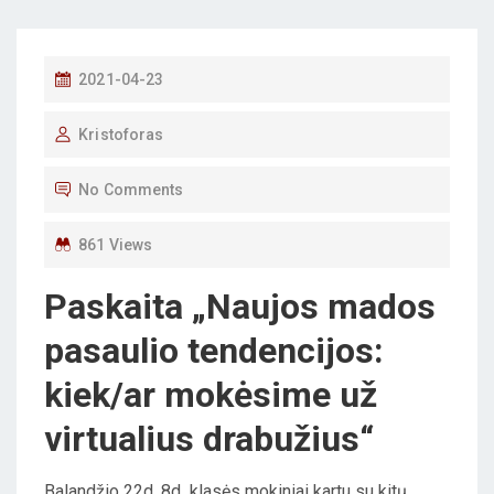
P
2021-04-23
O
Kristoforas
S
T
No Comments
E
D
861 Views
O
Paskaita „Naujos mados
N
pasaulio tendencijos:
kiek/ar mokėsime už
virtualius drabužius“
Balandžio 22d. 8d klasės mokiniai kartu su kitų