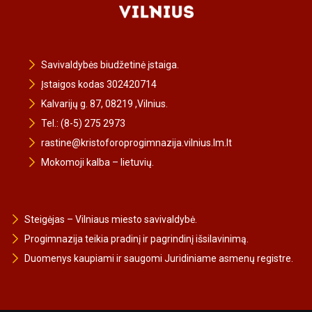
Savivaldybės biudžetinė įstaiga.
Įstaigos kodas 302420714
Kalvarijų g. 87, 08219 ,Vilnius.
Tel.: (8-5) 275 2973
rastine@kristoforoprogimnazija.vilnius.lm.lt
Mokomoji kalba – lietuvių.
Steigėjas – Vilniaus miesto savivaldybė.
Progimnazija teikia pradinį ir pagrindinį išsilavinimą.
Duomenys kaupiami ir saugomi Juridiniame asmenų registre.