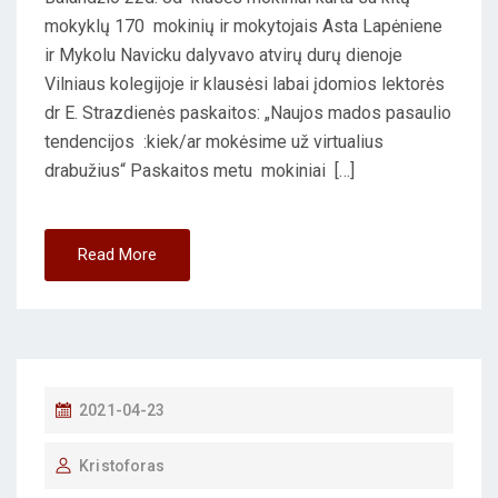
mokyklų 170 mokinių ir mokytojais Asta Lapėniene
ir Mykolu Navicku dalyvavo atvirų durų dienoje
Vilniaus kolegijoje ir klausėsi labai įdomios lektorės
dr E. Strazdienės paskaitos: „Naujos mados pasaulio
tendencijos :kiek/ar mokėsime už virtualius
drabužius“ Paskaitos metu mokiniai […]
Read More
P
2021-04-23
O
Kristoforas
S