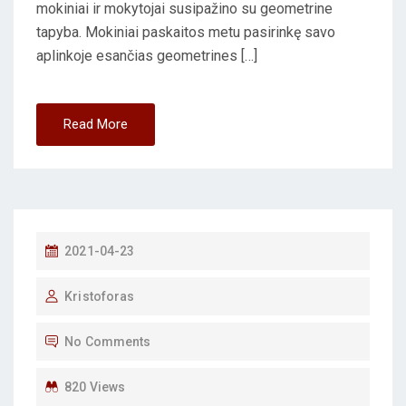
mokiniai ir mokytojai susipažino su geometrine
tapyba. Mokiniai paskaitos metu pasirinkę savo
aplinkoje esančias geometrines […]
Read More
P
2021-04-23
O
Kristoforas
S
T
No Comments
E
D
820 Views
O