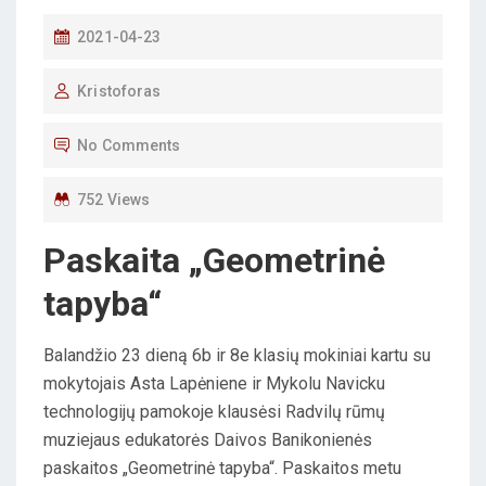
P
2021-04-23
O
Kristoforas
S
T
No Comments
E
D
752 Views
O
Paskaita „Geometrinė
N
tapyba“
Balandžio 23 dieną 6b ir 8e klasių mokiniai kartu su
mokytojais Asta Lapėniene ir Mykolu Navicku
technologijų pamokoje klausėsi Radvilų rūmų
muziejaus edukatorės Daivos Banikonienės
paskaitos „Geometrinė tapyba“. Paskaitos metu