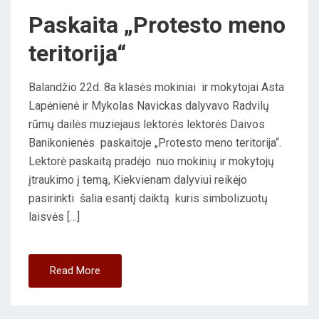
Paskaita „Protesto meno
N
teritorija“
Balandžio 22d. 8a klasės mokiniai ir mokytojai Asta
Lapėnienė ir Mykolas Navickas dalyvavo Radvilų
rūmų dailės muziejaus lektorės lektorės Daivos
Banikonienės paskaitoje „Protesto meno teritorija“.
Lektorė paskaitą pradėjo nuo mokinių ir mokytojų
įtraukimo į temą, Kiekvienam dalyviui reikėjo
pasirinkti šalia esantį daiktą kuris simbolizuotų
laisvės […]
Read More