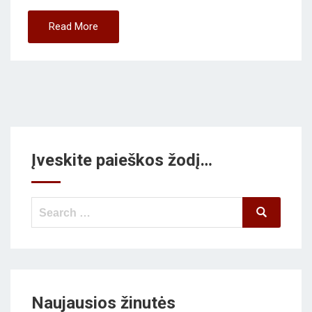
Read More
Įveskite paieškos žodį…
Search
Search
for:
Naujausios žinutės