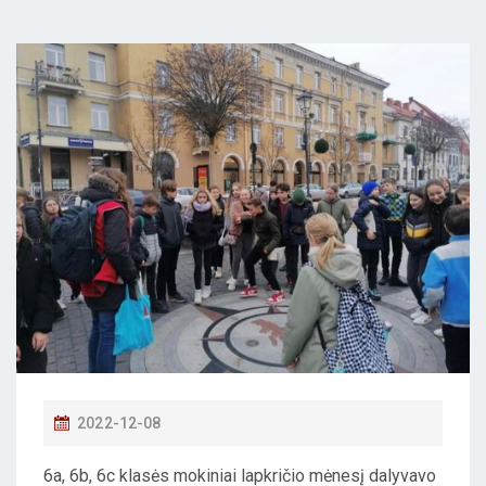
P
2022-12-08
O
6a, 6b, 6c klasės mokiniai lapkričio mėnesį dalyvavo
S