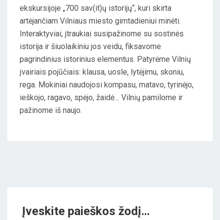
ekskursijoje „700 sav(it)ų istorijų“, kuri skirta
T
artėjančiam Vilniaus miesto gimtadieniui minėti.
E
Interaktyviai, įtraukiai susipažinome su sostinės
D
istorija ir šiuolaikiniu jos veidu, fiksavome
O
pagrindinius istorinius elementus. Patyrėme Vilnių
N
įvairiais pojūčiais: klausa, uosle, lytėjimu, skoniu,
rega. Mokiniai naudojosi kompasu, matavo, tyrinėjo,
ieškojo, ragavo, spėjo, žaidė… Vilnių pamilome ir
pažinome iš naujo.
Įveskite paieškos žodį…