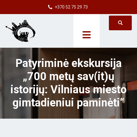
+370 52 75 29 73
Patyriminė ekskursija
„700 metų sav(it)ų
istorijų: Vilniaus miesto
gimtadieniui paminėti“