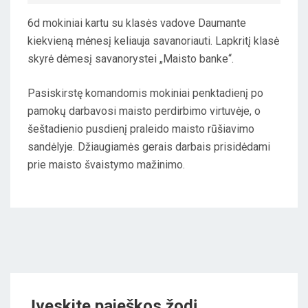
O
6d mokiniai kartu su klasės vadove Daumante
S
kiekvieną mėnesį keliauja savanoriauti. Lapkritį klasė
T
skyrė dėmesį savanorystei „Maisto banke“.
E
D
Pasiskirstę komandomis mokiniai penktadienį po
O
pamokų darbavosi maisto perdirbimo virtuvėje, o
N
šeštadienio pusdienį praleido maisto rūšiavimo
sandėlyje. Džiaugiamės gerais darbais prisidėdami
prie maisto švaistymo mažinimo.
Įveskite paieškos žodį…