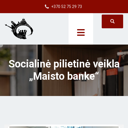
+370 52 75 29 73
Socialinė pilietinė veikla
„Maisto banke“