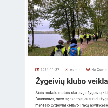
P
2024-11-27
Admin
No Comm
O
Žygeivių klubo veikla
S
T
Šiais mokslo metais startavęs žygeivių kl
E
Daumantės, savo sąskaitoje jau turi du žygi
D
mėnesio žygeiviai keliavo Trakų apylinkėse 
O