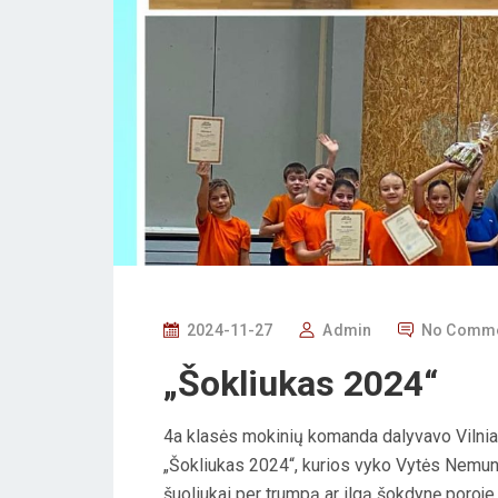
P
2024-11-27
Admin
No Comm
O
„Šokliukas 2024“
S
T
4a klasės mokinių komanda dalyvavo Vilnia
E
„Šokliukas 2024“, kurios vyko Vytės Nemunėli
D
šuoliukai per trumpą ar ilgą šokdynę poroje