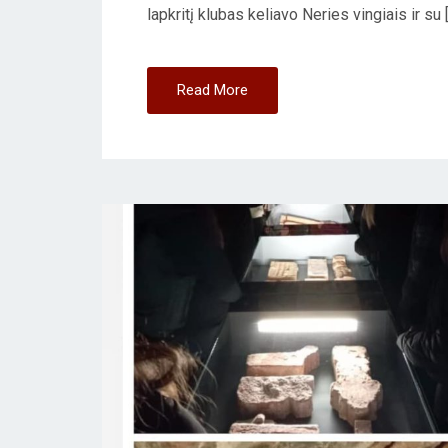
lapkritį klubas keliavo Neries vingiais ir su 
N
Read More