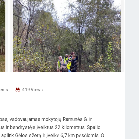
ents
419 Views
ubas, vadovaujamas mokytojų Ramunės G. ir
us ir bendrystėje įveiktus 22 kilometrus. Spalio
aplink Gėlos ežerą ir įveikė 6,7 km pėsčiomis. O