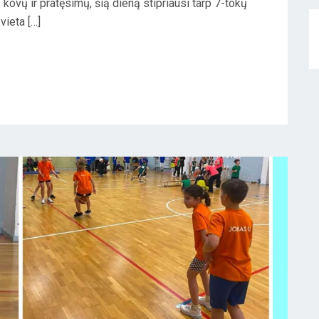
kovų ir pratęsimų, šią dieną stipriausi tarp 7-tokų
vieta […]