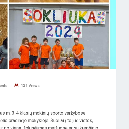
ents
431 Views
us m. 3-4 klasių mokinių sporto varžybose
o pradinėje mokykloje. Šuoliai į tolį iš vietos,
 ir po vieną, šokinėjimas maišuose ar su krepšinio