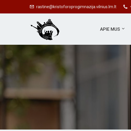
rastine@kristoforoprogimnazija.vilnius.lm.lt
APIE MUS