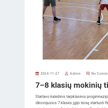
P
2024-11-27
Admin
No Comm
O
7–8 klasių mokinių ti
S
T
Startavo kalėdinis tarpklasinis progimnazij
E
iškovojusios 7 klasės įgijo teisę startuoti f
D