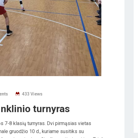
ents
433 Views
nklinio turnyras
os 7-8 klasių turnyras. Dvi pirmąsias vietas
inale gruodžio 10 d., kuriame susitiks su