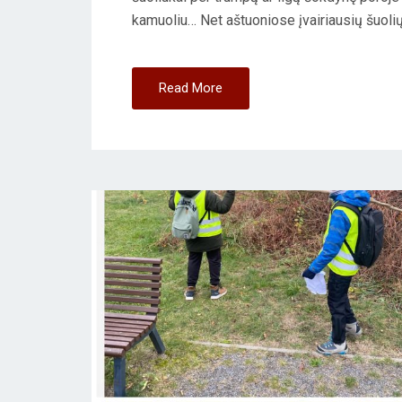
O
kamuoliu… Net aštuoniose įvairiausių šuolių
N
Read More