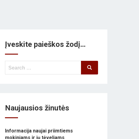
Įveskite paieškos žodį…
Search
Search
for:
Naujausios žinutės
Informacija naujai priimtiems
mokiniams ir jų tėveliams