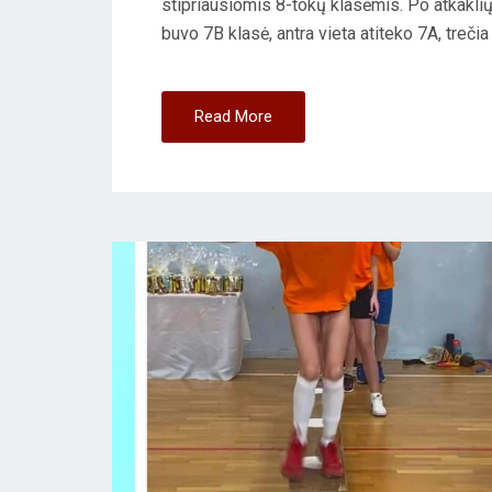
stipriausiomis 8-tokų klasėmis. Po atkaklių 
O
buvo 7B klasė, antra vieta atiteko 7A, trečia 
N
Read More