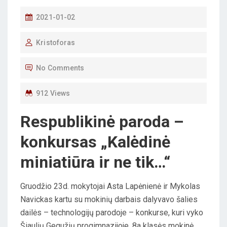
P
2021-01-02
O
Kristoforas
S
T
No Comments
E
D
912 Views
O
Respublikinė paroda –
N
konkursas „Kalėdinė
miniatiūra ir ne tik…“
Gruodžio 23d. mokytojai Asta Lapėnienė ir Mykolas
Navickas kartu su mokinių darbais dalyvavo šalies
dailės – technologijų parodoje – konkurse, kuri vyko
Šiaulių Gegužių progimnazijoje. 8a klasės mokinė