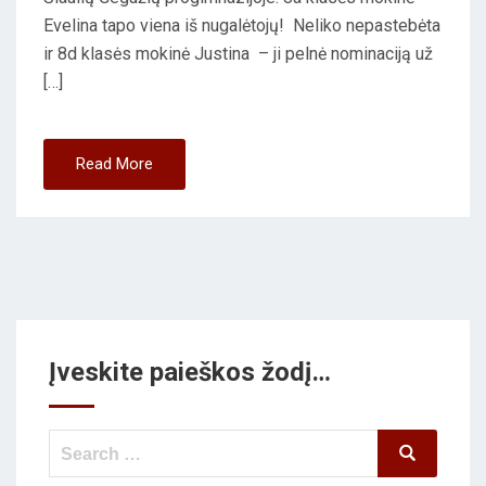
Evelina tapo viena iš nugalėtojų! Neliko nepastebėta
ir 8d klasės mokinė Justina – ji pelnė nominaciją už
[…]
Read More
Įveskite paieškos žodį…
Search
Search
for: