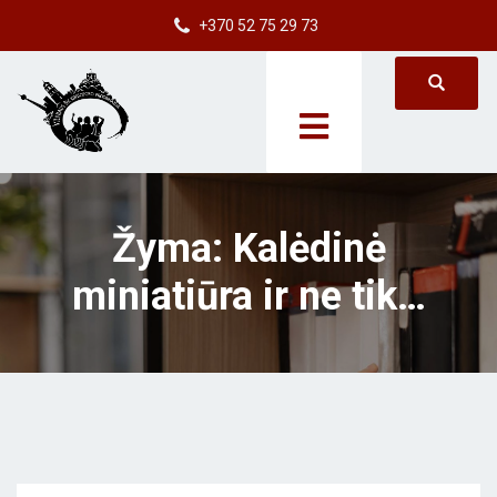
+370 52 75 29 73
Žyma:
Kalėdinė
miniatiūra ir ne tik…