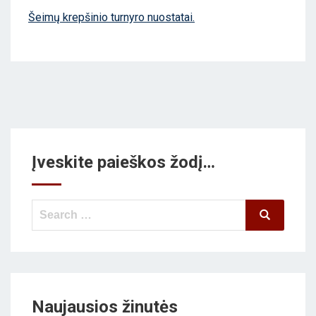
E
Šeimų krepšinio turnyro nuostatai.
D
O
N
Įveskite paieškos žodį…
Search
Search
for:
Naujausios žinutės