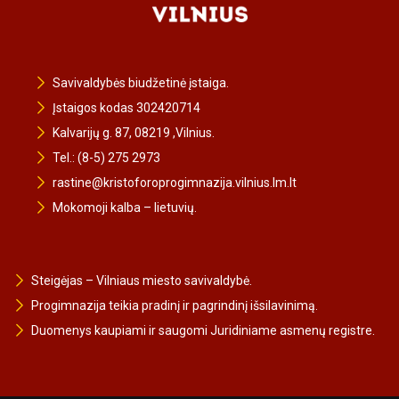
Savivaldybės biudžetinė įstaiga.
Įstaigos kodas 302420714
Kalvarijų g. 87, 08219 ,Vilnius.
Tel.: (8-5) 275 2973
rastine@kristoforoprogimnazija.vilnius.lm.lt
Mokomoji kalba – lietuvių.
Steigėjas – Vilniaus miesto savivaldybė.
Progimnazija teikia pradinį ir pagrindinį išsilavinimą.
Duomenys kaupiami ir saugomi Juridiniame asmenų registre.