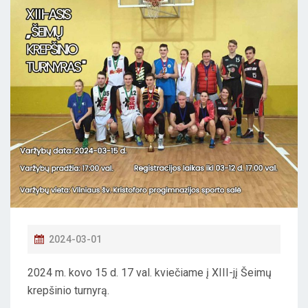
P
2024-03-01
O
2024 m. kovo 15 d. 17 val. kviečiame į XIII-jį Šeimų
S
krepšinio turnyrą.
T